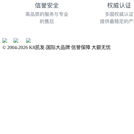
© 2004-
2026
K8凯发-国际大品牌 信誉保障 大额无忧