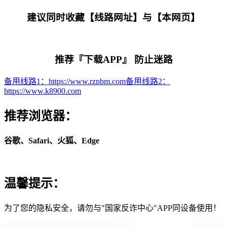
建议同时收藏【线路网址】与【本网页】
推荐『下载APP』 防止迷路
备用线路
1
：
https://www.rznbm.com
备用线路
2
：
https://www.k8900.com
推荐浏览器：
谷歌、Safari、火狐、Edge
温馨提示：
为了您的隐私安全，请勿与"国家反诈中心"APP同设备使用！